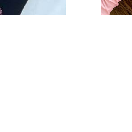
Opinie
EŚLENIE OKA
ZABIEGI
ja rzęs
Kosmetyczne wybielanie zęb