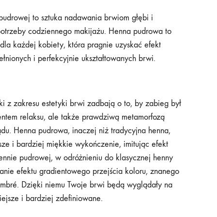
pudrowej to sztuka nadawania brwiom głębi i
 potrzeby codziennego makijażu. Henna pudrowa to
dla każdej kobiety, która pragnie uzyskać efekt
ełnionych i perfekcyjnie ukształtowanych brwi.
i z zakresu estetyki brwi zadbają o to, by zabieg był
entem relaksu, ale także prawdziwą metamorfozą
du. Henna pudrowa, inaczej niż tradycyjna henna,
jsze i bardziej miękkie wykończenie, imitując efekt
ennie pudrowej, w odróżnieniu do klasycznej henny
anie efektu gradientowego przejścia koloru, znanego
ombré. Dzięki niemu Twoje brwi będą wyglądały na
iejsze i bardziej zdefiniowane.