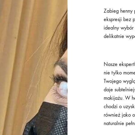
Zabieg henny 
ekspresji bez
idealny wybór 
delikatnie wyp
Nasze ekspertk
nie tylko mom
Twojego wyglą
daje subtelnie
makijażu. W h
chodzi o uzysk
również jako 
naturalnie pełn