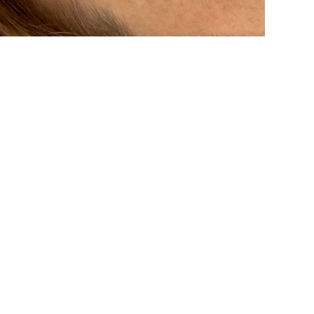
:
Sam zabieg laminacji brwi oceniam jako bardzo
udany i na pewno nie bedzie to ostatni zabieg w
tym miejscu. Pani Patrycja uśmiechnięta, pełen
profesjonalizm. Polecam w 100%
-
Agata P.
OPINIA Z GOOGLE
REZERWACJE
Rezerwacje online:
ów