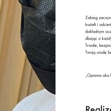
Zabieg zaczyn
kształt i odcie
dokładnym oczy
dbając o każdy
Trwałe, bezpr
Twoją urodę b
„Oprawa oka ko
Realiz