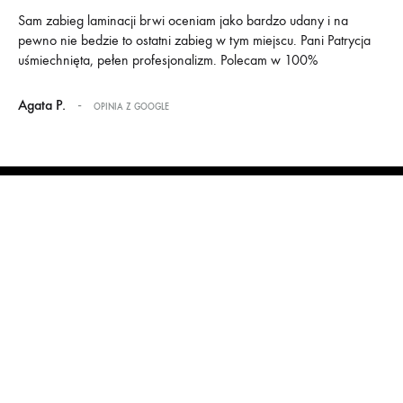
Sam zabieg laminacji brwi oceniam jako bardzo udany i na
Dzi
pewno nie bedzie to ostatni zabieg w tym miejscu. Pani Patrycja
był
uśmiechnięta, pełen profesjonalizm. Polecam w 100%
któ
ba
-
Agata P.
OPINIA Z GOOGLE
Pa
Umów się na wizytę