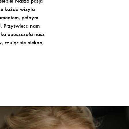
iebie
! Nasza pasja
że każda wizyta
momentem, pełnym
cji. Przyświeca nam
tka opuszczała nasz
 czując się piękna,