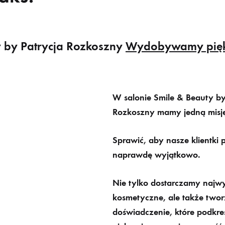
y by Patrycja Rozkoszny
Wydobywamy piękn
W salonie Smile & Beauty by
Rozkoszny mamy jedną misj
Sprawić, aby nasze klientki 
naprawdę wyjątkowo
.
Nie tylko dostarczamy
najwy
kosmetyczne
, ale także two
doświadczenie, które podkre