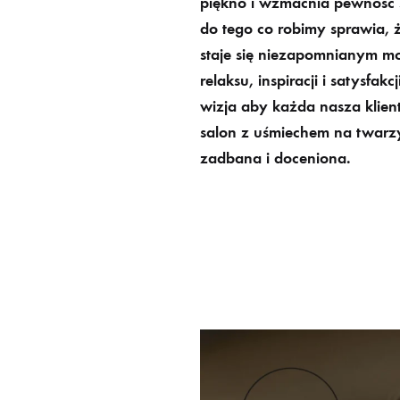
piękno
i
wzmacnia pewność s
do tego co robimy sprawia, 
staje się niezapomnianym 
relaksu, inspiracji i satysfak
wizja aby każda nasza klien
salon z uśmiechem na twarzy,
zadbana i doceniona.