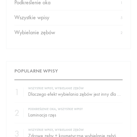
Podkreślenie oka
1
Wszystkie wpisy
5
Wybielanie zębów
2
POPULARNE WPISY
1
WSZYSTKIE WPISY
,
WYBIELANIE ZĘBÓW
Dlaczego efekt wybielania zębów jest inny dla każdego?
2
PODKREŚLENIE OKA
,
WSZYSTKIE WPISY
Laminacja rzęs
3
WSZYSTKIE WPISY
,
WYBIELANIE ZĘBÓW
Zdrowe zęby + kosmetyczne wybielanie zębów = Piękny uśmiech!